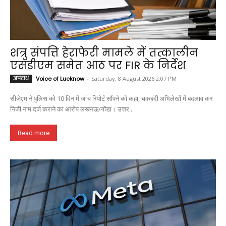
शत्रु संपत्ति हेराफेरी मामले में तत्कालीन
एसडीएम समेत आठ पर FIR के निर्देश
अपराध
Voice of Lucknow
-
Saturday, 8 August 2026 2:07 PM
सीजेएम ने पुलिस को 10 दिन में जांच रिपोर्ट सौंपने को कहा, चकबंदी अभिलेखों में बदलाव कर
निजी नाम दर्ज कराने का आरोप लखनऊ/गोंडा। उत्तर...
Read more