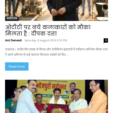
मनोरंजन
ओटीटी पर नये कलाकारों को मौका
मिलता है : दीपक दत्ता
Anil Dwivedi
-
Saturday, 8 August 2026 9:53 PM
0
लखनऊ। करीब तीन दशक से फिल्म और टेलीविजन इंडस्ट्री में सक्रिय अभिनेता दीपक दत्ता
ने अपने अभिनय से कई यादगार किरदार दर्शकों को दिए...
Read more