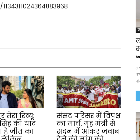
s/1134311024364883968
क
ल
स
An
लख
'र
नीब
र तेरा रिव्यू:
संसद परिसर में विपक्ष
सिंह की याद
का मार्च, गृह मंत्री से
ा है जीत का
सदन में आकर जवाब
, लेकिन
देने की मांग की