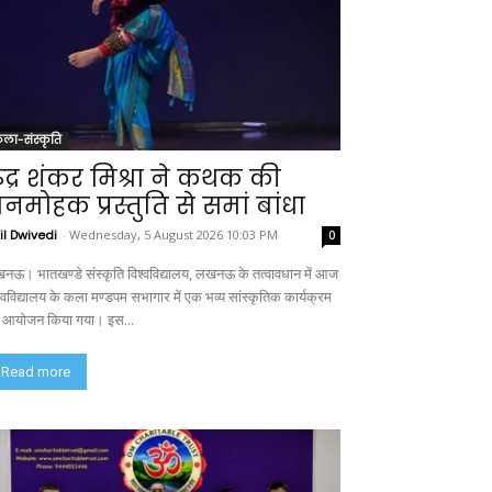
ला-संस्कृति
ुद्र शंकर मिश्रा ने कथक की
नमोहक प्रस्तुति से समां बांधा
il Dwivedi
-
Wednesday, 5 August 2026 10:03 PM
0
नऊ। भातखण्डे संस्कृति विश्वविद्यालय, लखनऊ के तत्वावधान में आज
श्वविद्यालय के कला मण्डपम सभागार में एक भव्य सांस्कृतिक कार्यक्रम
 आयोजन किया गया। इस...
Read more