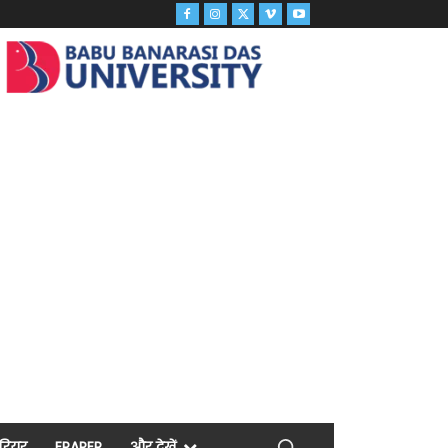
ैरियर
EPAPER
और देखें