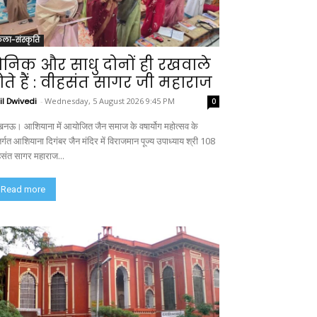
ला-संस्कृति
ैनिक और साधु दोनों ही रखवाले
ोते हैं : वीहसंत सागर जी महाराज
il Dwivedi
-
Wednesday, 5 August 2026 9:45 PM
0
नऊ। आशियाना में आयोजित जैन समाज के वषार्योग महोत्सव के
र्गत आशियाना दिगंबर जैन मंदिर में विराजमान पूज्य उपाध्याय श्री 108
हसंत सागर महाराज...
Read more