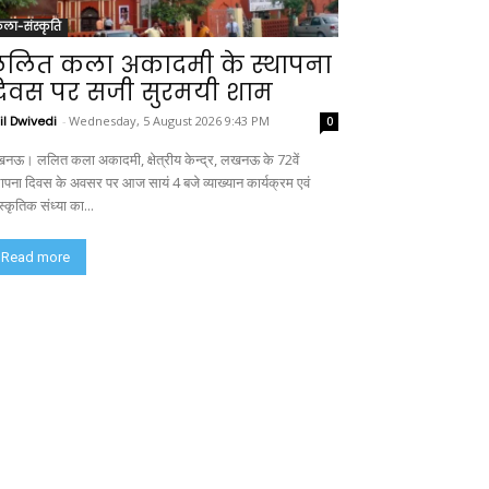
ला-संस्कृति
लित कला अकादमी के स्थापना
िवस पर सजी सुरमयी शाम
il Dwivedi
-
Wednesday, 5 August 2026 9:43 PM
0
नऊ। ललित कला अकादमी, क्षेत्रीय केन्द्र, लखनऊ के 72वें
थापना दिवस के अवसर पर आज सायं 4 बजे व्याख्यान कार्यक्रम एवं
स्कृतिक संध्या का...
Read more