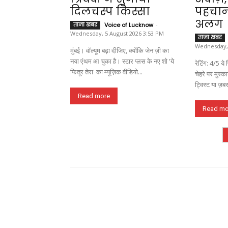
दिलचस्प किस्सा
पहचान
अलग
ताजा खबर
Voice of Lucknow
-
Wednesday, 5 August 2026 3:53 PM
ताजा खबर
Wednesday, 
मुंबई। वॉल्यूम बढ़ा दीजिए, क्योंकि जेन ज़ी का
नया एंथम आ चुका है। स्टार प्लस के नए शो 'ये
रेटिंग: 4/5 ये फितूर तेरा का पहला एपिसोड
फितूर तेरा' का म्यूज़िक वीडियो...
चेहरे पर मुस्क
ट्विस्ट या ज़ब
Read more
Read mo