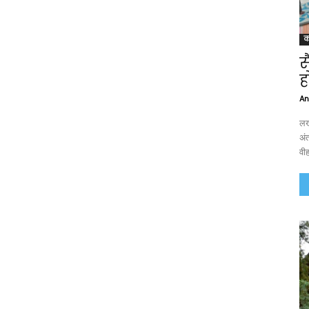
क
स
ह
An
लख
अंत
वी