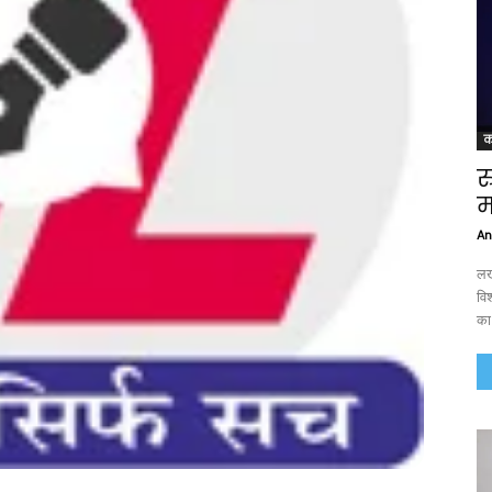
क
र
म
An
लख
वि
का