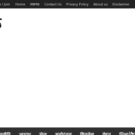
n / Join
Home
लखनऊ
Contact Us
Privacy Policy
About us
Disclaimer
जनीति
अपराध
खेल
मनोरंजन
बिज़नेस
सेहत
शिक्षा/क