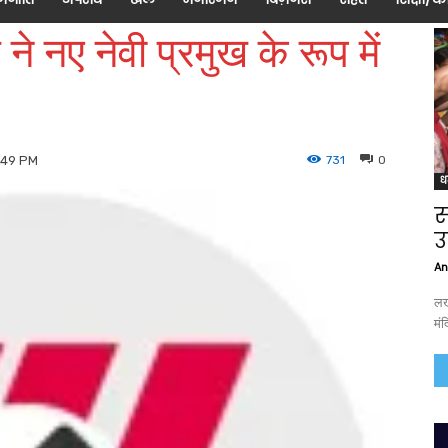
 नए नेवी प्रमुख के रूप में
731
0
3:49 PM
ध
स
उ
An
लख
मंद