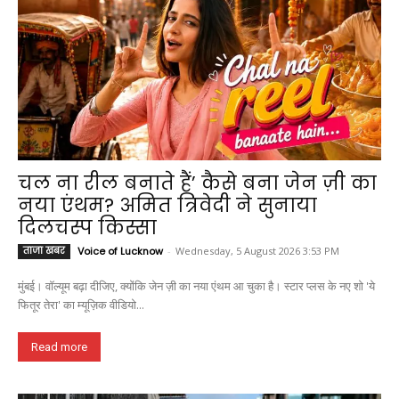
चल ना रील बनाते हैं’ कैसे बना जेन ज़ी का
नया एंथम? अमित त्रिवेदी ने सुनाया
दिलचस्प किस्सा
ताजा खबर
Voice of Lucknow
-
Wednesday, 5 August 2026 3:53 PM
मुंबई। वॉल्यूम बढ़ा दीजिए, क्योंकि जेन ज़ी का नया एंथम आ चुका है। स्टार प्लस के नए शो 'ये
फितूर तेरा' का म्यूज़िक वीडियो...
Read more