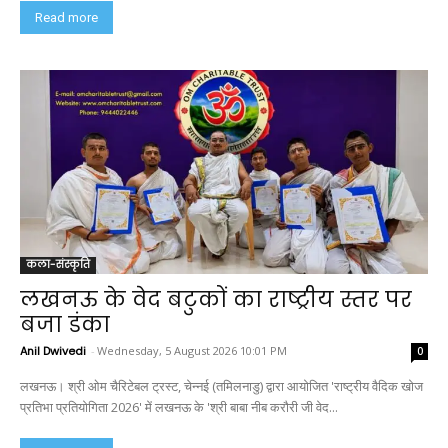
Read more
कला-संस्कृति
लखनऊ के वेद बटुकों का राष्ट्रीय स्तर पर
बजा डंका
Anil Dwivedi
-
Wednesday, 5 August 2026 10:01 PM
0
लखनऊ। श्री ओम चैरिटेबल ट्रस्ट, चेन्नई (तमिलनाडु) द्वारा आयोजित 'राष्ट्रीय वैदिक खोज
प्रतिभा प्रतियोगिता 2026' में लखनऊ के 'श्री बाबा नीब करौरी जी वेद...