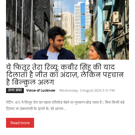
ये फितूर तेरा रिव्यू: कबीर सिंह की याद
दिलाता है जीत का अंदाज़, लेकिन पहचान
है बिल्कुल अलग
ताजा खबर
Voice of Lucknow
-
Wednesday, 5 August 2026 3:51 PM
रेटिंग: 4/5 ये फितूर तेरा का पहला एपिसोड चेहरे पर मुस्कान छोड़ जाता है। बिना किसी बड़े
ट्विस्ट या ज़बरदस्ती के ड्रामे के, शो आराम...
Read more